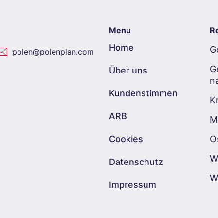
Menu
Re
Home
G
polen@polenplan.com
G
Über uns
n
Kundenstimmen
K
ARB
M
Cookies
O
W
Datenschutz
W
Impressum