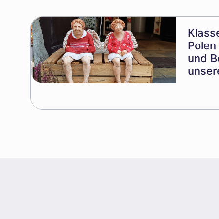
Klass
Polen
und B
unser