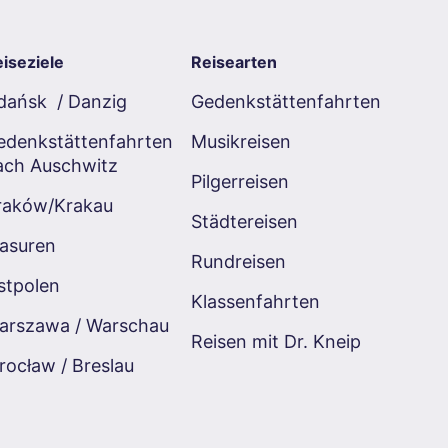
iseziele
Reisearten
dańsk / Danzig
Gedenkstättenfahrten
edenkstättenfahrten
Musikreisen
ach Auschwitz
Pilgerreisen
raków/Krakau
Städtereisen
asuren
Rundreisen
stpolen
Klassenfahrten
arszawa / Warschau
Reisen mit Dr. Kneip
rocław / Breslau